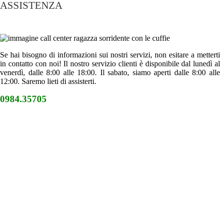
ASSISTENZA
Se hai bisogno di informazioni sui nostri servizi, non esitare a metterti
in contatto con noi! Il nostro servizio clienti è disponibile dal lunedì al
venerdì, dalle 8:00 alle 18:00. Il sabato, siamo aperti dalle 8:00 alle
12:00. Saremo lieti di assisterti.
0984.35705
Viale F. e G. Falcone 5/7 - 87100 COSENZA
0984.35705
0984.010020
info@biocontrol.it
-PREVENTIVI LABORATORIO ANALISI e
INFORMAZIONI:
prenotazioni
@biocontrol.it
ORARI DI APERTURA DEL BIOCONTROL
Da Lunedì a Venerdì:
7:30 – 18:00
Sabato:
7:30 – 12:00