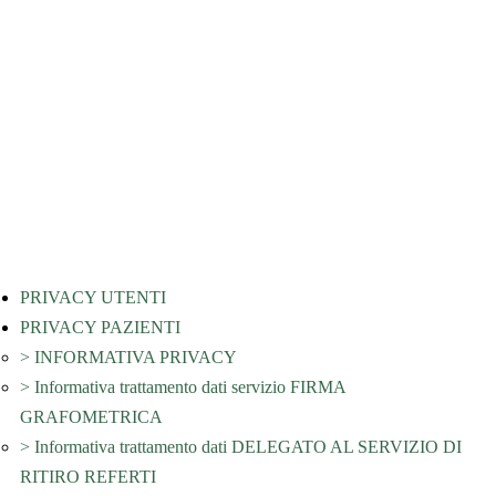
Laboratorio Analisi - Prelievi
Da Lunedì a Venerdì:
7:30 – 12:00
Sabato:
7:30 – 11:30
Radiografie, Ortopanoramica, Moc, Dentascan
Da Lunedì a Venerdì:
8:00 – 18:00
Sabato:
8:00 – 12:00
Ritiro referti
Da Lunedì a Venerdì:
9:30 – 18:00
Sabato:
9:30 – 12:00
PRIVACY UTENTI
PRIVACY PAZIENTI
> INFORMATIVA PRIVACY
> Informativa trattamento dati servizio FIRMA
GRAFOMETRICA
> Informativa trattamento dati DELEGATO AL SERVIZIO DI
RITIRO REFERTI