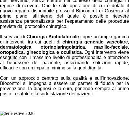
dell'intervento, senza entrare nel contesto della chirurgia in
regime di ricovero. Due le sale operatorie di cui è dotato il
nuovo reparto disponibile presso il Biocontrol di Cosenza al
primo piano, all'interno del quale è possibile ricevere
assistenza personalizzata per l'espetamento delle procedure
previste dal protocollo chirurgico.
Il servizio di
Chirurgia Ambulatoriale
copre un'ampia gamm
di interventi, tra cui quelli di
chirurgia generale
,
vascolare
,
dermatologica
,
otorinolaringoiatrica
,
maxillo-facciale
,
ortopedica,
ginecologica e oculistica
. Ogni intervento vien
eseguito con il massimo livello di professionalità e attenzione
al benessere del paziente, assicurando soluzioni rapide,
efficaci e con un impatto minimo sulla quotidianità.
Con un approccio centrato sulla qualità e sull'innovazione,
Biocontrol si impegna a essere un partner di fiducia per la
prevenzione, la diagnosi e la cura, ponendo sempre al primo
posto la salute e la soddisfazione dei pazienti.