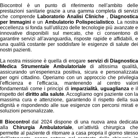
Biocontrol è un punto di riferimento nell'ambito delle
prestazioni sanitarie grazie a una gamma completa di servizi
che comprende
Laboratorio Analisi Cliniche
,
Diagnostica
per Immagini
e un
Ambulatorio Polispecialistico
. La nostr
eccellenza si fonda sull'utilizzo delle tecnologie più avanzate e
innovative disponibili sul mercato, che ci consentono di
garantire servizi all'avanguardia, risposte rapide e affidabili, e
una qualità costante per soddisfare le esigenze di salute dei
nostri pazienti.
La nostra missione è quella di erogare
servizi di Diagnostic
Medica Strumentale Ambulatoriale
di altissima qualità
assicurando un'esperienza positiva, sicura e personalizzata
per ogni cittadino. Operiamo con un approccio che privilegia
l'efficienza e l'efficacia, mantenendo al centro valori
fondamentali come i principi di
imparzialità
,
uguaglianza
e il
rispetto del
diritto alla salute
. Accogliamo ogni paziente con l
massima cura e attenzione, garantendo il rispetto della sua
dignità e rispondendo alle sue esigenze con percorsi mirati e
soluzioni personalizzate.
Il Biocontrol
dal 2024 dispone di una nuova area dedicat
alla
Chirurgia Ambulatoriale
, un'attività chirurgica ch
permette al paziente di ritornare a casa propria il giorno stesso