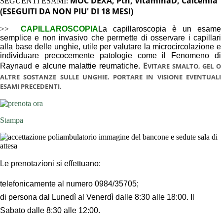
MOC DEXA, Pth, VitaminaD, Calcemia
SEGUENTI ESAMI:
(ESEGUITI DA NON PIU' DI 18 MESI)
>>
CAPILLAROSCOPIA
La capillaroscopia è un esame
semplice e non invasivo che permette di osservare i capillari
alla base delle unghie, utile per valutare la microcircolazione e
individuare precocemente patologie come il
Fenomeno d
E
Raynaud
e alcune malattie reumatiche.
VITARE SMALTO, GEL O
ALTRE SOSTANZE SULLE UNGHIE.
PORTARE IN VISIONE EVENTUAL
ESAMI PRECEDENTI.
Stampa
Le prenotazioni si effettuano:
telefonicamente al numero 0984/35705;
di persona dal Lunedì al Venerdì dalle 8:30 alle 18:00. Il
Sabato dalle 8:30 alle 12:00.