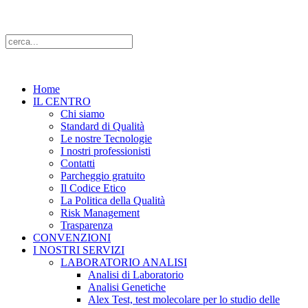
Home
IL CENTRO
Chi siamo
Standard di Qualità
Le nostre Tecnologie
I nostri professionisti
Contatti
Parcheggio gratuito
Il Codice Etico
La Politica della Qualità
Risk Management
Trasparenza
CONVENZIONI
I NOSTRI SERVIZI
LABORATORIO ANALISI
Analisi di Laboratorio
Analisi Genetiche
Alex Test, test molecolare per lo studio delle