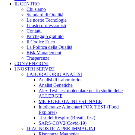
IL CENTRO
Chi siamo
Standard di Qualità
Le nostre Tecnologie
I nostri professionisti
Contatti
Parcheggio gratuito
Il Codice Etico
La Politica della Qualità
Risk Management
Trasparenza
CONVENZIONI
I NOSTRI SERVIZI
LABORATORIO ANALISI
Analisi di Laboratorio
Analisi Genetiche
Alex Test, test molecolare per lo studio delle
ALLERGIE
MICROBIOTA INTESTINALE
Intolleranze Alimentari FOX TEST (Food
Explorer)
Test del Respiro (Breath Test)
SARS-COV2(Covid-19)
DIAGNOSTICA PER IMMAGINI
Risonanza Magnetica