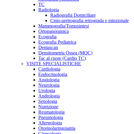
TC
Radiologia
Radiografia Domiciliare
Cisto-uretrografia retrograda e minzionale
Mammografia/Tomosintesi
Ortopanoramica
Ecografia
Ecografia Pediatrica
Dentascan
Densitometria Ossea (MOC)
Tac al cuore (Cardio TC)
VISITE SPECIALISTICHE
Cardiologia
Endocrinologia
Angiologia
Neurologia
Urologia
Andrologia
Senologia
Nutrizione
Reumatologia
Pneumologia
Allergologia
Otorinolaringoiatria
Ginecologia