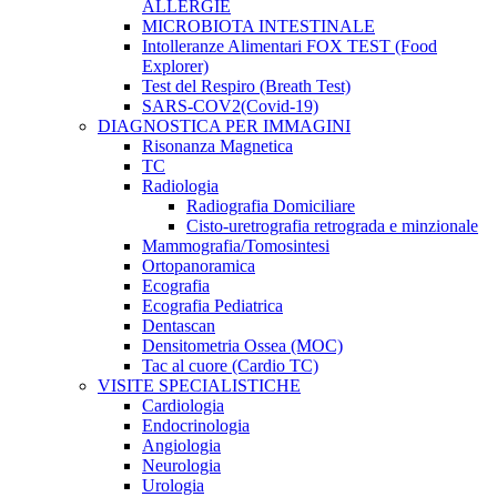
ALLERGIE
MICROBIOTA INTESTINALE
Intolleranze Alimentari FOX TEST (Food
Explorer)
Test del Respiro (Breath Test)
SARS-COV2(Covid-19)
DIAGNOSTICA PER IMMAGINI
Risonanza Magnetica
TC
Radiologia
Radiografia Domiciliare
Cisto-uretrografia retrograda e minzionale
Mammografia/Tomosintesi
Ortopanoramica
Ecografia
Ecografia Pediatrica
Dentascan
Densitometria Ossea (MOC)
Tac al cuore (Cardio TC)
VISITE SPECIALISTICHE
Cardiologia
Endocrinologia
Angiologia
Neurologia
Urologia