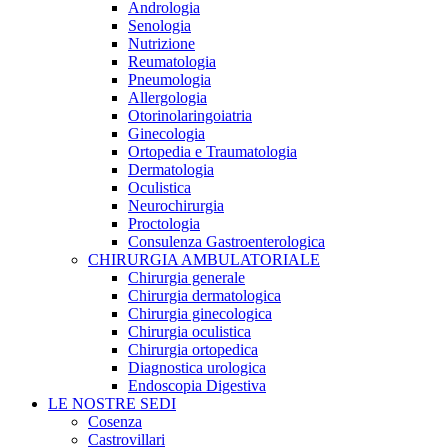
Andrologia
Senologia
Nutrizione
Reumatologia
Pneumologia
Allergologia
Otorinolaringoiatria
Ginecologia
Ortopedia e Traumatologia
Dermatologia
Oculistica
Neurochirurgia
Proctologia
Consulenza Gastroenterologica
CHIRURGIA AMBULATORIALE
Chirurgia generale
Chirurgia dermatologica
Chirurgia ginecologica
Chirurgia oculistica
Chirurgia ortopedica
Diagnostica urologica
Endoscopia Digestiva
LE NOSTRE SEDI
Cosenza
Castrovillari