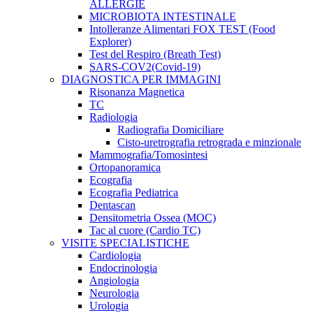
ALLERGIE
MICROBIOTA INTESTINALE
Intolleranze Alimentari FOX TEST (Food
Explorer)
Test del Respiro (Breath Test)
SARS-COV2(Covid-19)
DIAGNOSTICA PER IMMAGINI
Risonanza Magnetica
TC
Radiologia
Radiografia Domiciliare
Cisto-uretrografia retrograda e minzionale
Mammografia/Tomosintesi
Ortopanoramica
Ecografia
Ecografia Pediatrica
Dentascan
Densitometria Ossea (MOC)
Tac al cuore (Cardio TC)
VISITE SPECIALISTICHE
Cardiologia
Endocrinologia
Angiologia
Neurologia
Urologia