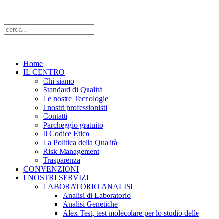
Home
IL CENTRO
Chi siamo
Standard di Qualità
Le nostre Tecnologie
I nostri professionisti
Contatti
Parcheggio gratuito
Il Codice Etico
La Politica della Qualità
Risk Management
Trasparenza
CONVENZIONI
I NOSTRI SERVIZI
LABORATORIO ANALISI
Analisi di Laboratorio
Analisi Genetiche
Alex Test, test molecolare per lo studio delle