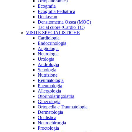
Ortopanoramica
Ecografia
Ecografia Pediatrica
Dentascan
Densitometria Ossea (MOC)
Tac al cuore (Cardio TC)
VISITE SPECIALISTICHE
Cardiologia
Endocrinologia
Angiologia
Neurologia
Urologia
Andrologia
Senologia
Nutrizione
Reumatologia
Pneumologia
Allergologia
Otorinolaringoiatria
Ginecologia
Ortopedia e Traumatologia
Dermatologia
Oculistica
Neurochirurgia
Proctologia