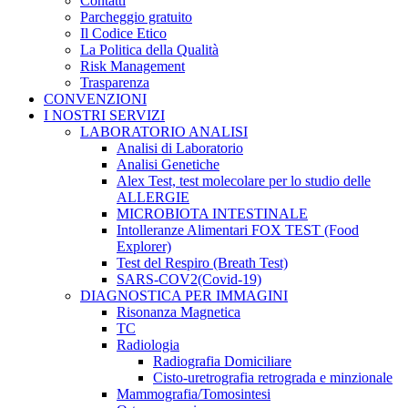
Contatti
Parcheggio gratuito
Il Codice Etico
La Politica della Qualità
Risk Management
Trasparenza
CONVENZIONI
I NOSTRI SERVIZI
LABORATORIO ANALISI
Analisi di Laboratorio
Analisi Genetiche
Alex Test, test molecolare per lo studio delle
ALLERGIE
MICROBIOTA INTESTINALE
Intolleranze Alimentari FOX TEST (Food
Explorer)
Test del Respiro (Breath Test)
SARS-COV2(Covid-19)
DIAGNOSTICA PER IMMAGINI
Risonanza Magnetica
TC
Radiologia
Radiografia Domiciliare
Cisto-uretrografia retrograda e minzionale
Mammografia/Tomosintesi