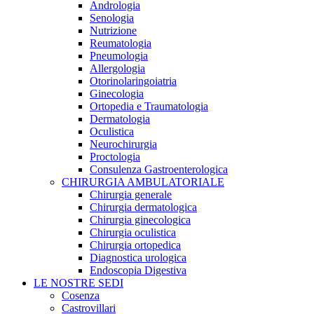
Andrologia
Senologia
Nutrizione
Reumatologia
Pneumologia
Allergologia
Otorinolaringoiatria
Ginecologia
Ortopedia e Traumatologia
Dermatologia
Oculistica
Neurochirurgia
Proctologia
Consulenza Gastroenterologica
CHIRURGIA AMBULATORIALE
Chirurgia generale
Chirurgia dermatologica
Chirurgia ginecologica
Chirurgia oculistica
Chirurgia ortopedica
Diagnostica urologica
Endoscopia Digestiva
LE NOSTRE SEDI
Cosenza
Castrovillari