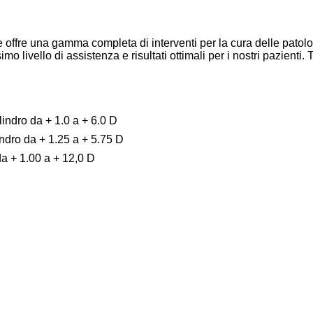
 e offre una gamma completa di interventi per la cura delle patol
o livello di assistenza e risultati ottimali per i nostri pazienti.
T
lindro da + 1.0 a + 6.0 D
indro da + 1.25 a + 5.75 D
da + 1.00 a + 12,0 D