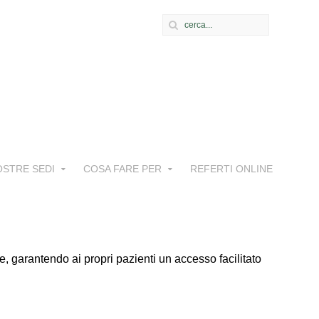
OSTRE SEDI
COSA FARE PER
REFERTI ONLINE
tue, garantendo ai propri pazienti un accesso facilitato