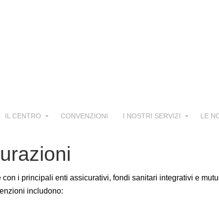
IL CENTRO
CONVENZIONI
I NOSTRI SERVIZI
LE N
urazioni
 con i principali enti assicurativi, fondi sanitari integrativi e mu
enzioni includono: