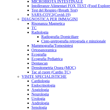
MICROBIOTA INTESTINALE
Intolleranze Alimentari FOX TEST (Food Explore
Test del Respiro (Breath Test)
SARS-COV2(Covid-19)
DIAGNOSTICA PER IMMAGINI
Risonanza Magnetica
TC
Radiologia
Radiografia Domiciliare
Cisto-uretrografia retrograda e minzionale
Mammografia/Tomosintesi
Ortopanoramica
Ecografia
Ecografia Pediatrica
Dentascan
Densitometria Ossea (MOC)
Tac al cuore (Cardio TC)
VISITE SPECIALISTICHE
Cardiologia
Endocrinologia
Angiologia
Neurologia
Urologia
Andrologia
Senologia