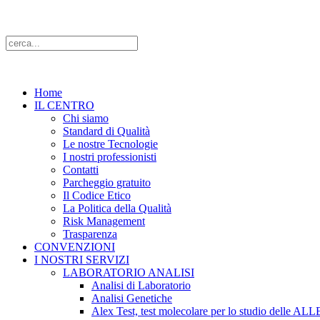
Home
IL CENTRO
Chi siamo
Standard di Qualità
Le nostre Tecnologie
I nostri professionisti
Contatti
Parcheggio gratuito
Il Codice Etico
La Politica della Qualità
Risk Management
Trasparenza
CONVENZIONI
I NOSTRI SERVIZI
LABORATORIO ANALISI
Analisi di Laboratorio
Analisi Genetiche
Alex Test, test molecolare per lo studio delle A