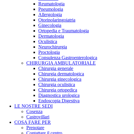
Reumatologia
Pneumologia
Allergologia
Otorinolaringoiatria
Ginecologia
Ortopedia e Traumatologia
Dermatologia
Oculistica
Neurochirurgia
Proctologia
Consulenza Gastroenterologica
CHIRURGIA AMBULATORIALE
Chirurgia generale
Chirurgia dermatologica
Chirurgia ginecologica
Chirurgia oculistica
Chirurgia ortopedica
Diagnostica urologica
Endoscopia Digestiva
LE NOSTRE SEDI
Cosenza
Castrovillari
COSA FARE PER
Prenotare
Contattare il centro