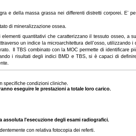
a e della massa grassa nei differenti distretti corporei. E' p
 stato di mineralizzazione ossea.
elementi quantitativi che caratterizzano il tessuto osseo, a s
raverso un indice la microarchitettura dell’osso, utilizzando i d
ato. Il TBS combinato con la MOC permette di identificare più d
ando i risultati degli indici BMD e TBS, si è capaci di definir
ente.
n specifiche condizioni cliniche.
anno eseguire le prestazioni a totale loro carico
.
a assoluta l'esecuzione degli esami radiografici.
dentemente con relativa fotocopia dei referti.