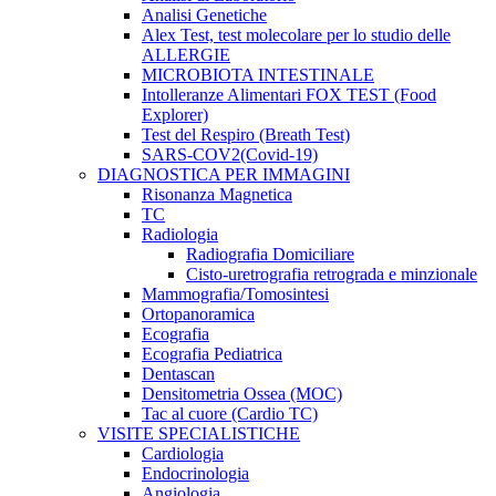
Analisi Genetiche
Alex Test, test molecolare per lo studio delle
ALLERGIE
MICROBIOTA INTESTINALE
Intolleranze Alimentari FOX TEST (Food
Explorer)
Test del Respiro (Breath Test)
SARS-COV2(Covid-19)
DIAGNOSTICA PER IMMAGINI
Risonanza Magnetica
TC
Radiologia
Radiografia Domiciliare
Cisto-uretrografia retrograda e minzionale
Mammografia/Tomosintesi
Ortopanoramica
Ecografia
Ecografia Pediatrica
Dentascan
Densitometria Ossea (MOC)
Tac al cuore (Cardio TC)
VISITE SPECIALISTICHE
Cardiologia
Endocrinologia
Angiologia