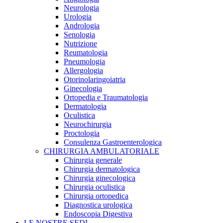
Neurologia
Urologia
Andrologia
Senologia
Nutrizione
Reumatologia
Pneumologia
Allergologia
Otorinolaringoiatria
Ginecologia
Ortopedia e Traumatologia
Dermatologia
Oculistica
Neurochirurgia
Proctologia
Consulenza Gastroenterologica
CHIRURGIA AMBULATORIALE
Chirurgia generale
Chirurgia dermatologica
Chirurgia ginecologica
Chirurgia oculistica
Chirurgia ortopedica
Diagnostica urologica
Endoscopia Digestiva
LE NOSTRE SEDI