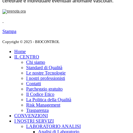
cerebrale e individuare eventuali anomalie vascolari.
.
Stampa
Copyright © 2025 - BIOCONTROL
Home
IL CENTRO
Chi siamo
Standard di Qualità
Le nostre Tecnologie
I nostri professionisti
Contatti
Parcheggio gratuito
Il Codice Etico
La Politica della Qualità
Risk Management
Trasparenza
CONVENZIONI
I NOSTRI SERVIZI
LABORATORIO ANALISI
Analisi di Laboratorio