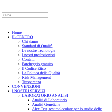
Home
IL CENTRO
Chi siamo
Standard di Qualità
Le nostre Tecnologie
I nostri professionisti
Contatti
Parcheggio gratuito
Il Codice Etico
La Politica della Qualità
Risk Management
Trasparenza
CONVENZIONI
I NOSTRI SERVIZI
LABORATORIO ANALISI
Analisi di Laboratorio
Analisi Genetiche
Alex Test, test molecolare per lo studio delle