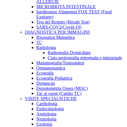
ALLERGIE
MICROBIOTA INTESTINALE
Intolleranze Alimentari FOX TEST (Food
Explorer)
Test del Respiro (Breath Test)
SARS-COV2(Covid-19)
DIAGNOSTICA PER IMMAGINI
Risonanza Magnetica
TC
Radiologia
Radiografia Domiciliare
Cisto-uretrografia retrograda e minzionale
Mammografia/Tomosintesi
Ortopanoramica
Ecografia
Ecografia Pediatrica
Dentascan
Densitometria Ossea (MOC)
Tac al cuore (Cardio TC)
VISITE SPECIALISTICHE
Cardiologia
Endocrinologia
Angiologia
Neurologia
Urologia