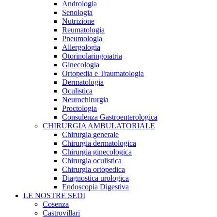
Andrologia
Senologia
Nutrizione
Reumatologia
Pneumologia
Allergologia
Otorinolaringoiatria
Ginecologia
Ortopedia e Traumatologia
Dermatologia
Oculistica
Neurochirurgia
Proctologia
Consulenza Gastroenterologica
CHIRURGIA AMBULATORIALE
Chirurgia generale
Chirurgia dermatologica
Chirurgia ginecologica
Chirurgia oculistica
Chirurgia ortopedica
Diagnostica urologica
Endoscopia Digestiva
LE NOSTRE SEDI
Cosenza
Castrovillari