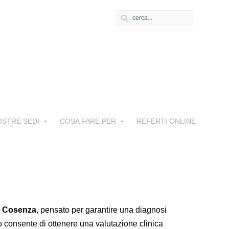
OSTRE SEDI
COSA FARE PER
REFERTI ONLINE
a Cosenza
, pensato per garantire una diagnosi
o consente di ottenere una valutazione clinica