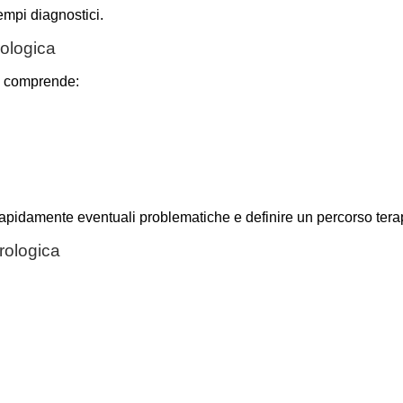
empi diagnostici.
rologica
l comprende:
rapidamente eventuali problematiche e definire un percorso tera
rologica