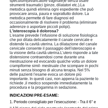
speculum(divaricatore vaginale)e senza usare
strumenti traumatici (pinze, dilatatori etc.).La
metodica quindi elimina ogni espediente che può
provocare ansia, paura e soprattutto dolore. La
metodica permette di fare diagnosi ed
occasionalmente di risolvere il problema (eliminare
aderenze o asportare piccoli polipi).
L'isteroscopia è dolorosa?
L'esame prevede l'infusione di soluzione fisiologica
che poi dilata delicatamente il canale cervicale e
distende la cavità uterina. La dilatazione del canale
cervicale consente il passaggio dell'isteroscopio e
la visione della cavità uterina.L'utero risponde a tale
distensione contraendosi come durante una
mestruazione ed evocando qualche volta un dolore
crampiforme simil- mestruale che scompare in pochi
minuti senza bisogno di alcuna terapia. Nel 5%
delle pazienti l'esame evoca un dolore più
importante. In questi casi, non appena la paziente lo
richiede ,il medico sospende immediatamente la
procedura e la progamma in sedazione.
INDICAZIONI PRE-ESAME:
1. Periodo consigliato per l'esecuzione: - Tra il 6° e